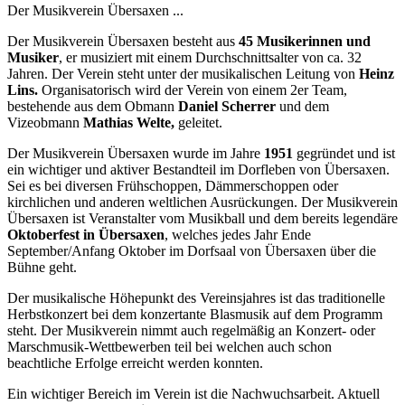
Der Musikverein Übersaxen ...
Der Musikverein Übersaxen besteht aus
45
Musikerinnen und
Musiker
, er musiziert mit einem Durchschnittsalter von ca. 32
Jahren. Der Verein steht unter der musikalischen Leitung von
Heinz
Lins.
Organisatorisch wird der Verein von einem 2er Team,
bestehende aus dem Obmann
Daniel Scherrer
und dem
Vizeobmann
Mathias Welte,
geleitet.
Der Musikverein Übersaxen wurde im Jahre
1951
gegründet und ist
ein wichtiger und aktiver Bestandteil im Dorfleben von Übersaxen.
Sei es bei diversen Frühschoppen, Dämmerschoppen oder
kirchlichen und anderen weltlichen Ausrückungen. Der Musikverein
Übersaxen ist Veranstalter vom Musikball und dem bereits legendäre
Oktoberfest in Übersaxen
, welches jedes Jahr Ende
September/Anfang Oktober im Dorfsaal von Übersaxen über die
Bühne geht.
Der musikalische Höhepunkt des Vereinsjahres ist das traditionelle
Herbstkonzert bei dem konzertante Blasmusik auf dem Programm
steht. Der Musikverein nimmt auch regelmäßig an Konzert- oder
Marschmusik-Wettbewerben teil bei welchen auch schon
beachtliche Erfolge erreicht werden konnten.
Ein wichtiger Bereich im Verein ist die Nachwuchsarbeit. Aktuell