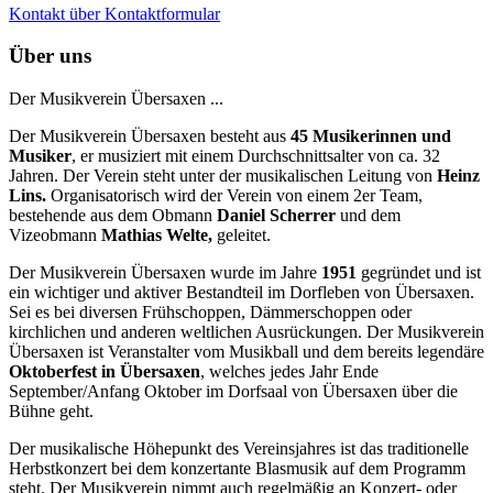
Kontakt über Kontaktformular
Über uns
Der Musikverein Übersaxen ...
Der Musikverein Übersaxen besteht aus
45
Musikerinnen und
Musiker
, er musiziert mit einem Durchschnittsalter von ca. 32
Jahren. Der Verein steht unter der musikalischen Leitung von
Heinz
Lins.
Organisatorisch wird der Verein von einem 2er Team,
bestehende aus dem Obmann
Daniel Scherrer
und dem
Vizeobmann
Mathias Welte,
geleitet.
Der Musikverein Übersaxen wurde im Jahre
1951
gegründet und ist
ein wichtiger und aktiver Bestandteil im Dorfleben von Übersaxen.
Sei es bei diversen Frühschoppen, Dämmerschoppen oder
kirchlichen und anderen weltlichen Ausrückungen. Der Musikverein
Übersaxen ist Veranstalter vom Musikball und dem bereits legendäre
Oktoberfest in Übersaxen
, welches jedes Jahr Ende
September/Anfang Oktober im Dorfsaal von Übersaxen über die
Bühne geht.
Der musikalische Höhepunkt des Vereinsjahres ist das traditionelle
Herbstkonzert bei dem konzertante Blasmusik auf dem Programm
steht. Der Musikverein nimmt auch regelmäßig an Konzert- oder